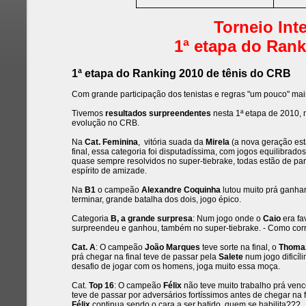
Torneio Int
1ª etapa do Rank
1ª etapa do Ranking 2010 de tênis do CRB
Com grande participação dos tenistas e regras "um pouco" mais
Tivemos
resultados surpreendentes
nesta 1ª etapa de 2010, 
evolução no CRB.
Na
Cat. Feminina
, vitória suada da
Mirela
(a nova geração est
final, essa categoria foi disputadíssima, com jogos equilibrad
quase sempre resolvidos no super-tiebrake, todas estão de par
espírito de amizade.
Na
B1
o campeão
Alexandre Coquinha
lutou muito prá ganha
terminar, grande batalha dos dois, jogo épico.
Categoria
B, a grande surpresa
: Num jogo onde o
Caio
era fa
surpreendeu e ganhou, também no super-tiebrake. - Como cor
Cat. A
: O campeão
João Marques
teve sorte na final, o
Thom
prá chegar na final teve de passar pela
Salete
num jogo dificí
desafio de jogar com os homens, joga muito essa moça.
Cat.
Top 16
: O campeão
Félix
não teve muito trabalho prá ven
teve de passar por adversários fortíssimos antes de chegar na f
Félix
continua sendo o cara a ser batido, quem se habilita???