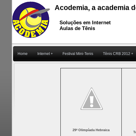
Acodemia, a academia 
Soluções em Internet
Aulas de Tênis
Home
Internet +
Festival Mini-Tenis
Tênis CRB 2012 +
29ª Olimpíada Hebraica
T