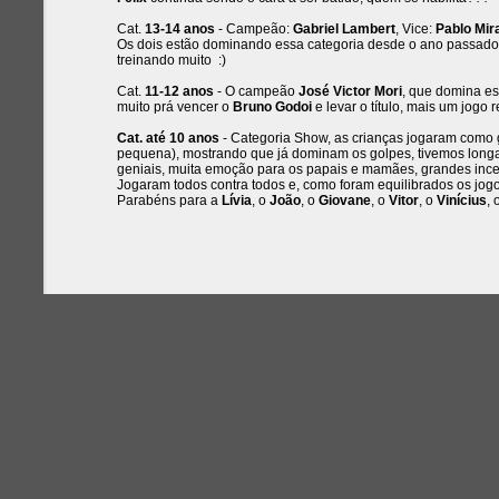
Cat.
13-14 anos
- Campeão:
Gabriel Lambert
, Vice:
Pablo Mir
Os dois estão dominando essa categoria desde o ano passado,
treinando muito :)
Cat.
11-12 anos
- O campeão
José Victor Mori
, que domina es
muito prá vencer o
Bruno Godoi
e levar o título, mais um jogo 
Cat. até 10 anos
- Categoria Show, as crianças jogaram como 
pequena), mostrando que já dominam os golpes, tivemos longa
geniais, muita emoção para os papais e mamães, grandes ince
Jogaram todos contra todos e, como foram equilibrados os jog
Parabéns para a
Lívia
, o
João
, o
Giovane
, o
Vitor
, o
Vinícius
,